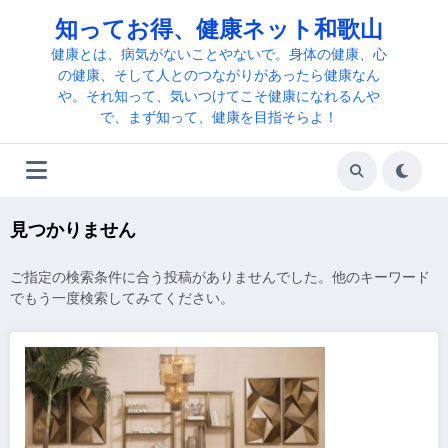
コ
知ってお得、健康ネット和歌山
ン
テ
健康とは、病気がないことやないで。身体の健康、心
ン
の健康、そして人とのつながりがあったら健康なん
ツ
や。それ知って、気いつけてこそ健康になれるんや
へ
で、まず知って、健康を目指そらよ！
ス
キ
ッ
プ
見つかりません
ご指定の検索条件に合う投稿がありませんでした。他のキーワード
でもう一度検索してみてください。