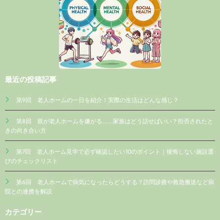
最近の投稿記事
第9回 老人ホームの一日を紹介！実際の生活はどんな感じ？
第8回 親が老人ホームを嫌がる……家族はどう話せばいい？拒否されたと
きの向き合い方
第7回 老人ホーム見学で必ず確認したい10のポイント｜後悔しない施設選
びのチェックリスト
第6回 老人ホームで病気になったらどうする？訪問診療や救急搬送など病
院との連携を解説
カテゴリー