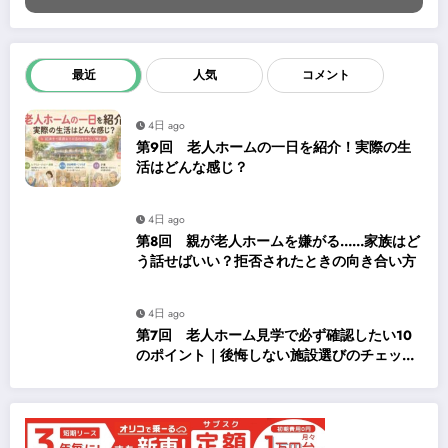
最近
人気
コメント
4日 ago
第9回 老人ホームの一日を紹介！実際の生
活はどんな感じ？
4日 ago
第8回 親が老人ホームを嫌がる……家族はど
う話せばいい？拒否されたときの向き合い方
4日 ago
第7回 老人ホーム見学で必ず確認したい10
のポイント｜後悔しない施設選びのチェック
リスト