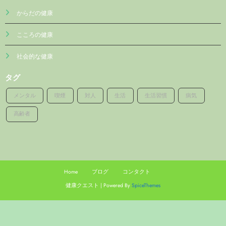
からだの健康
こころの健康
社会的な健康
タグ
メンタル
喫煙
対人
生活
生活習慣
病気
高齢者
Home
ブログ
コンタクト
健康クエスト | Powered By
SpiceThemes